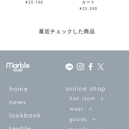
¥23,100
カート
¥25,300
最近チェックした商品
online shop
home
hot item
news
wear
lookbook
goods
textile
textile