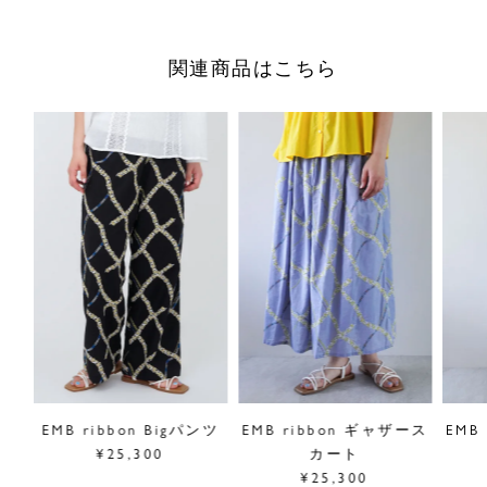
す。
関連商品はこちら
控えめなフリルとレース使いで甘さを抑えた軽やかな一枚。
襟ぐりはレースのみで、お顔周りはすっきり。
フレンチスリーブがやさしく腕まわりをカバーして、着回し
力のあるブラウスです。
綿と麻をブレンドした生地は、さらりとした肌触りと通気性
の良さで、暑い季節も快適にお過ごしいただけます。
■"ribbon"シリーズは
こちら
サイズ／FREE
着丈前62/後69cm、身幅68cm、肩幅72cm、裾幅68cm
素材／綿70%、麻30%
原産国／中国
商品番号
05GM074010
ック
EMB ribbon Bigパンツ
EMB ribbon ギャザース
EMB
¥25,300
カート
¥25,300
採寸について