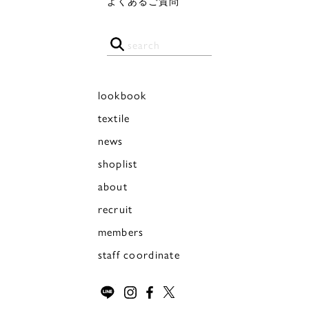
よくあるご質問
lookbook
textile
news
shoplist
about
recruit
members
staff coordinate