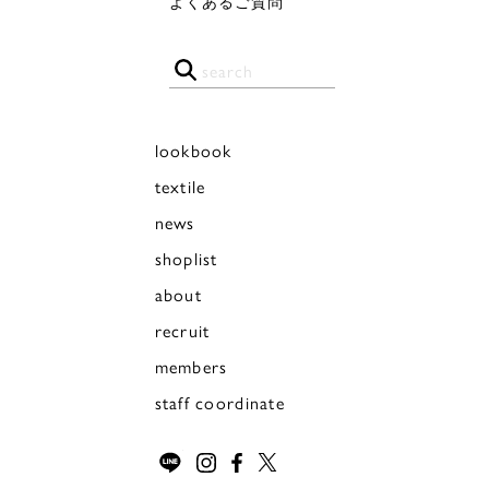
よくあるご質問
lookbook
textile
news
shoplist
about
recruit
members
staff coordinate