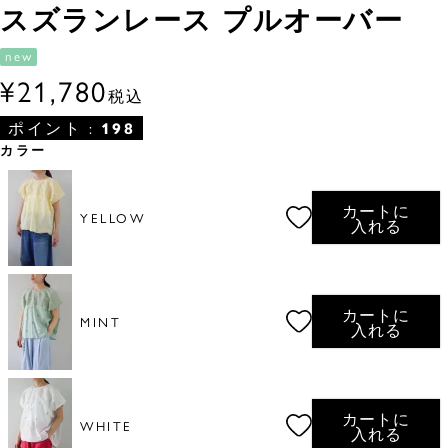
スズランレース プルオーバー
new
¥
21,780
税込
ポイント :
198
カラー
カートに
YELLOW
入れる
カートに
MINT
入れる
カートに
WHITE
入れる