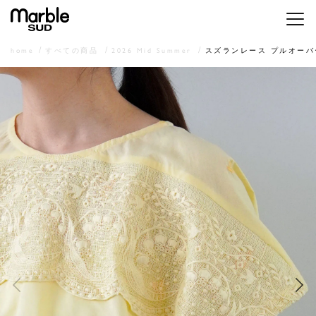
メニ
home
すべての商品
2026 Mid Summer
スズランレース プルオーバ