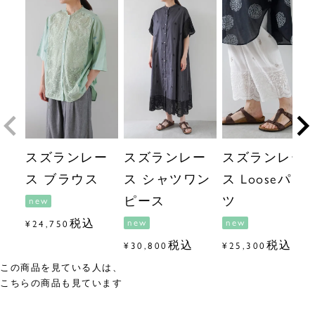
スズランレー
スズランレー
スズランレー
ス ブラウス
ス シャツワン
ス Looseパン
ピース
ツ
new
税込
new
new
¥
24,750
税込
税込
¥
30,800
¥
25,300
この商品を見ている人は、
こちらの商品も見ています