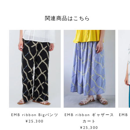
す。
関連商品はこちら
ゆったりとしたシルエットで、衿やウエストにレースのアク
セントを添えた一着。
リラックスシルエットながら、ウエスト紐で印象の変化も楽
しめます。
パンツとのレイヤードでこなれた印象に、1枚でリゾートス
タイルにも。
綿と麻をブレンドした生地は、さらりとした肌触りと通気性
の良さで、暑い季節も快適にお過ごしいただけます。
■"ribbon"シリーズは
こちら
サイズ／FREE
着丈118cm、ウエスト72cm、袖丈44cm、裾幅100cm
素材／綿70%、麻30%
リル
EMB ribbon Bigパンツ
EMB ribbon ギャザース
EMB
原産国／中国
¥25,300
カート
商品番号
03GM074012
¥25,300