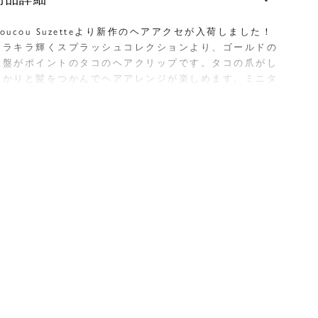
Coucou Suzetteより新作のヘアアクセが入荷しました！
キラキラ輝くスプラッシュコレクションより、ゴールドの
吸盤がポイントのタコのヘアクリップです。タコの爪がし
っかりと髪をつかんでヘアアレンジが楽しめます。ミニタ
イプのクリップはお子様のヘアアレンジにもぴったりで
す。
美しい光沢感と軽い着用感がポイントで、ハーフアップ
や、ザクっと髪をまとめたい時に活躍する開き口が大きめ
のクリップが嬉しい仕様。ご自身用はもちろん、プレゼン
トでも喜ばれること間違いなし！
お買上げの商品は、セルロースアセテートを使用した繊細
な商品です。デザインの構造上、単体で髪の毛をまとめ上
げるホールド力が弱いので、ゴムの上やシニヨンの飾りと
して、過度な力を与えないようにご注意ください。
Coucou Suzette/ククシュゼット】
ランスのイラストレーターJuliette Mallet(ジュリエッ
ト・マレ)によるブランド。 カラフルで面白い、ユニーク