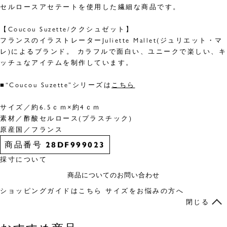
セルロースアセテートを使用した繊細な商品です。
【Coucou Suzette/ククシュゼット】
フランスのイラストレーターJuliette Mallet(ジュリエット・マ
レ)によるブランド。 カラフルで面白い、ユニークで楽しい、キ
ッチュなアイテムを制作しています。
■“Coucou Suzette”シリーズは
こちら
サイズ／約6.5ｃｍ×約4ｃｍ
素材／酢酸セルロース(プラスチック)
原産国／フランス
商品番号
28DF999023
採寸について
商品についてのお問い合わせ
ショッピングガイドはこちら
サイズをお悩みの方へ
閉じる