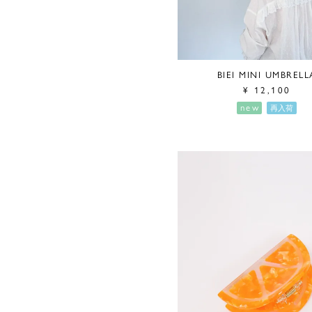
BIEI MINI UMBRELL
¥
12,100
new
再入荷