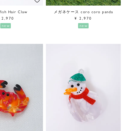
fish Hair Claw
メガネケース coro coro panda
2,970
¥
2,970
new
new