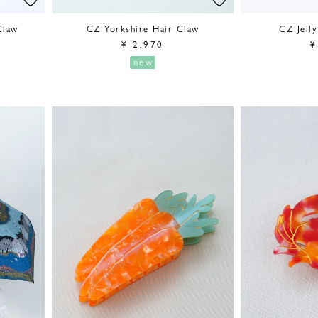
Claw
CZ Yorkshire Hair Claw
CZ Jelly
¥
2,970
¥
new