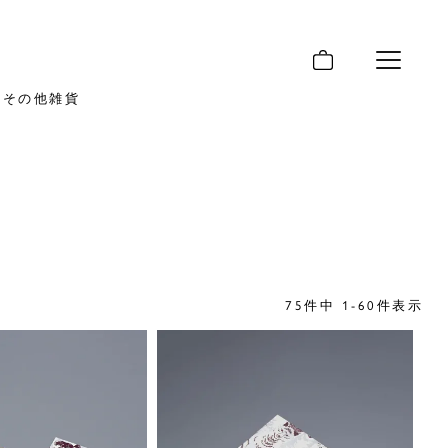
メニュー
その他雑貨
75
件中
1
-
60
件表示