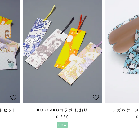
ードセット
ROKKAKUコラボ しおり
メガネケース ko
¥
550
¥
new