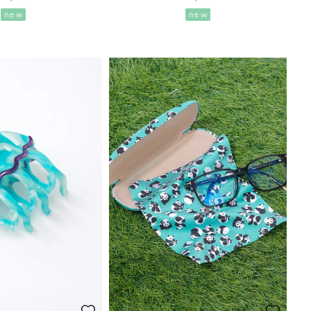
new
new