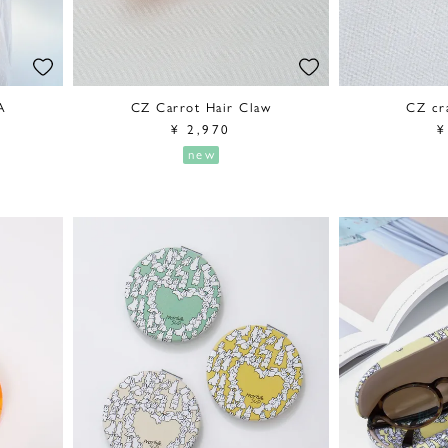
A
CZ Carrot Hair Claw
CZ cr
¥
2,970
¥
new