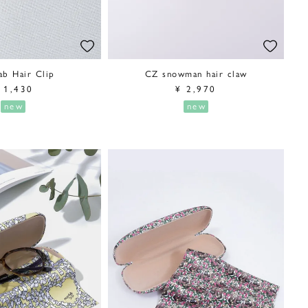
ab Hair Clip
CZ snowman hair claw
1,430
¥
2,970
new
new