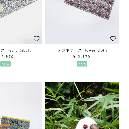
Heart Rabbit
メガネケース flower sloth
2,970
¥
2,970
new
new