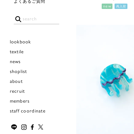
よくあるご質問
new
再入荷
lookbook
textile
news
shoplist
about
recruit
members
staff coordinate