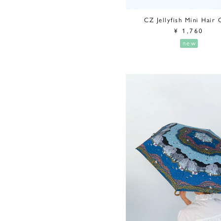
CZ Jellyfish Mini Hair 
¥
1,760
new