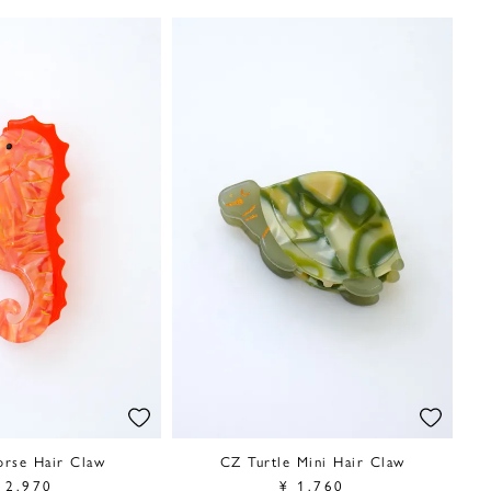
orse Hair Claw
CZ Turtle Mini Hair Claw
2,970
¥
1,760