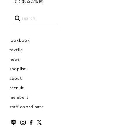
よくあるご質問
lookbook
textile
news
shoplist
about
recruit
members
staff coordinate