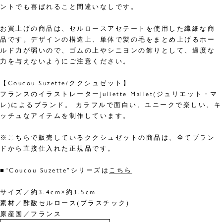
ントでも喜ばれること間違いなしです。
お買上げの商品は、セルロースアセテートを使用した繊細な商
品です。デザインの構造上、単体で髪の毛をまとめ上げるホー
ルド力が弱いので、ゴムの上やシニヨンの飾りとして、過度な
力を与えないようにご注意ください。
【Coucou Suzette/ククシュゼット】
フランスのイラストレーターJuliette Mallet(ジュリエット・マ
レ)によるブランド。 カラフルで面白い、ユニークで楽しい、キ
ッチュなアイテムを制作しています。
※こちらで販売しているククシュゼットの商品は、全てブラン
ドから直接仕入れた正規品です。
■“Coucou Suzette”シリーズは
こちら
サイズ／約3.4cm×約3.5cm
素材／酢酸セルロース(プラスチック)
原産国／フランス