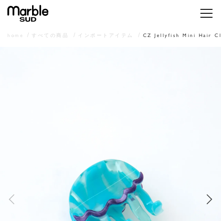
メニ
home
すべての商品
インポートアイテム
CZ Jellyfish Mini Hair C