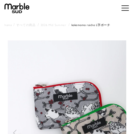
メニ
home
すべての商品
2026 Mid Summer
kokemomo raicho L字ポーチ