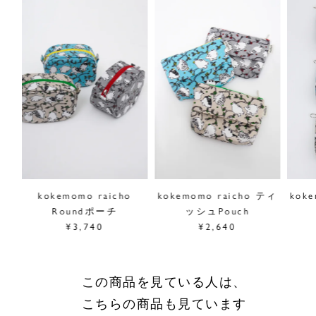
マーブルシュッドでは、長野県とタッグを組んで国の特別天
然記念物であるライチョウを絶滅から守る活動を応援してい
ます。
この商品の売り上げの一部は長野県の主催する「ライチョウ
保護スクラムプロジェクト」に寄付され、ライチョウの保護
と生息数を増やすための活動に役立てられます。
■"raicho"シリーズは
こちら
※裁断により商品によって柄の出方が異なります。柄のご選
定はできませんのでご了承ください。
がま
kokemomo raicho
kokemomo raicho ティ
kok
サイズ／ 幅12cm、高さ9cm
Roundポーチ
ッシュPouch
素材／綿100%、(裏地)ポリエステル100%
¥3,740
¥2,640
原産国／日本
商品番号
09GA059007
この商品を見ている人は、
採寸について
こちらの商品も見ています