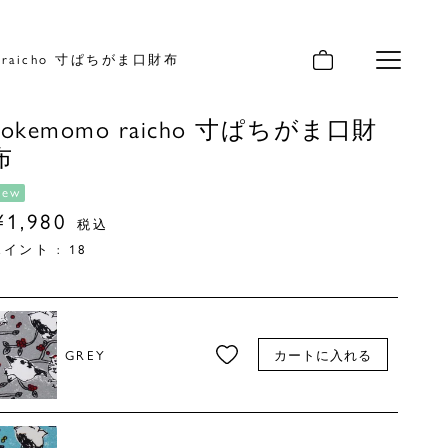
o raicho 寸ぱちがま口財布
メニュー
kokemomo raicho 寸ぱちがま口財
布
new
¥
1,980
税込
ポイント :
18
GREY
カートに入れる