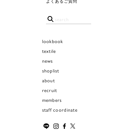
よくあるご質問
lookbook
textile
news
shoplist
about
recruit
members
staff coordinate