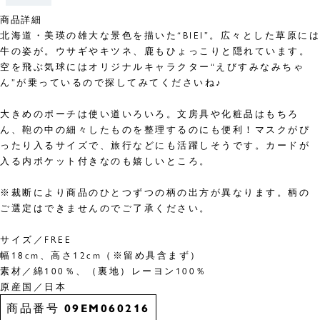
商品詳細
北海道・美瑛の雄大な景色を描いた“BIEI”。広々とした草原には
牛の姿が。ウサギやキツネ、鹿もひょっこりと隠れています。
空を飛ぶ気球にはオリジナルキャラクター“えびすみなみちゃ
ん”が乗っているので探してみてくださいね♪
大きめのポーチは使い道いろいろ。文房具や化粧品はもちろ
ん、鞄の中の細々したものを整理するのにも便利！マスクがぴ
ったり入るサイズで、旅行などにも活躍しそうです。カードが
入る内ポケット付きなのも嬉しいところ。
※裁断により商品のひとつずつの柄の出方が異なります。柄の
ご選定はできませんのでご了承ください。
サイズ／FREE
幅18cm、高さ12cm（※留め具含まず）
素材／綿100％、（裏地）レーヨン100％
原産国／日本
商品番号
09EM060216