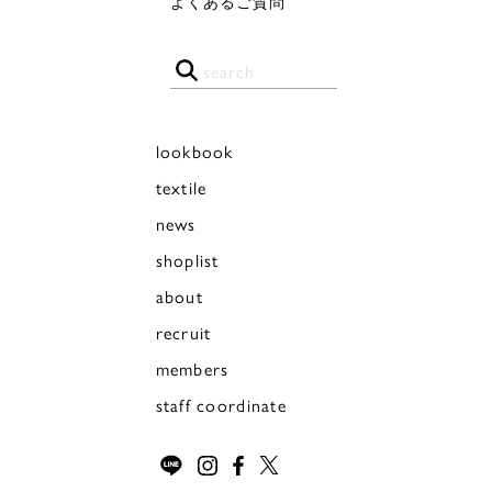
よくあるご質問
lookbook
textile
news
shoplist
about
recruit
members
staff coordinate