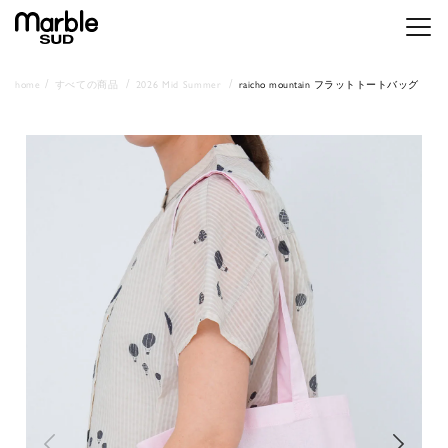
メニ
home
すべての商品
2026 Mid Summer
raicho mountain フラットトートバッグ