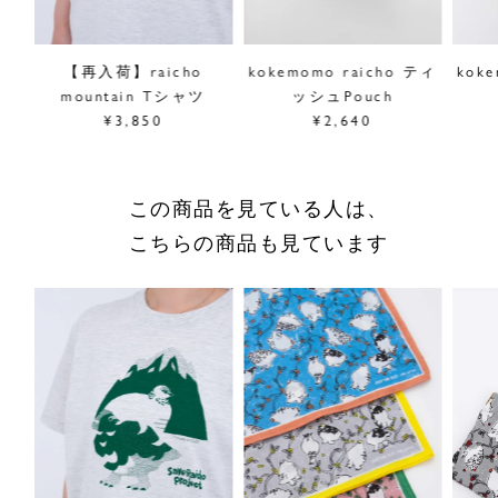
幅30.5cm、高さ36cm、持ち手64cm、持ち手幅2.5cm
素材／綿100%
【再入荷】raicho
kokemomo raicho ティ
kok
原産国／日本
mountain Tシャツ
ッシュPouch
商品番号
08GA003011
¥3,850
¥2,640
採寸について
この商品を見ている人は、
商品についてのお問い合わせ
こちらの商品も見ています
ショッピングガイドはこちら
サイズをお悩みの方へ
閉じる