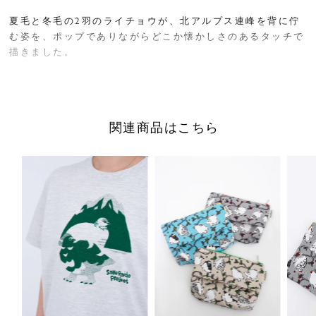
夏毛と冬毛の2羽のライチョウが、北アルプス連峰を背に佇
む姿を、ポップでありながらどこか懐かしさのあるタッチで
描きました。
A4サイズも入る、ちょうどいいサイズ感のトートバッグ。
持ち手は肩掛けもできる長さでとても便利。
薄手で軽いのでメインとしてだけでなくサブバックとして持
関連商品はこちら
ち歩いても。プレゼントにもおすすめのアイテムです。
【SAVE RAICHO PROJECT】
マーブルシュッドでは、長野県とタッグを組んで国の特別天
然記念物であるライチョウを絶滅から守る活動を応援してい
ます。
この商品の売り上げの一部は長野県の主催する「ライチョウ
保護スクラムプロジェクト」に寄付され、ライチョウの保護
と生息数を増やすための活動に役立てられます。
■"raicho"シリーズは
こちら
サイズ／FREE