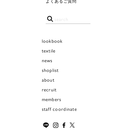
よくあるご質問
lookbook
textile
news
shoplist
about
recruit
members
staff coordinate