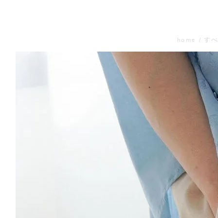
home
す