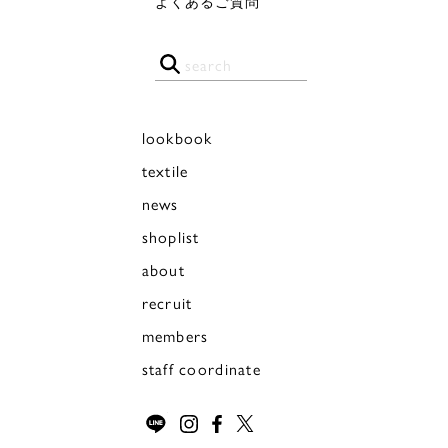
よくあるご質問
lookbook
textile
news
shoplist
about
recruit
members
staff coordinate