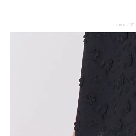
home
す