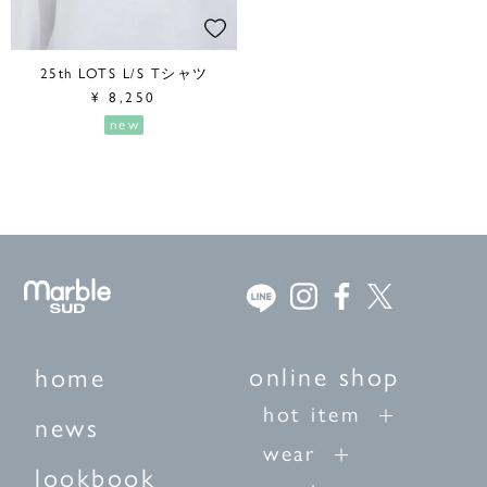
25th LOTS L/S Tシャツ
¥
8,250
new
online shop
home
hot item
news
wear
lookbook