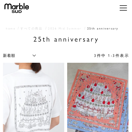
メニ
home
すべての商品
2026 Mid Summer
25th anniversary
25th anniversary
3
件中
1
-
3
件表示