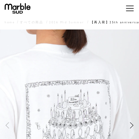
メニ
home
すべての商品
2026 Mid Summer
【再入荷】25th annivers