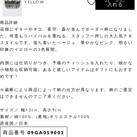
YELLOW
入れる
商品詳細
花畑にギターやネコ、夜空、森が並んでボーダー柄になりまし
た。何度もリバイバルを重ねる、スタッフ一押しの大人気テキ
スタイルです。落ち着いたベージュ、華やかなピンク、明るい
印象のイエローの3色展開。
内側には仕切りがつき、予備のティッシュを入れたり、細かな
小物類も収納可能。あると嬉しいアイテムはギフトにもおすす
めです！
※裁断により商品によって柄の出方が異なります。柄のご選定
はできませんのでご了承ください。
サイズ／ 幅12cm、高さ9cm
素材／綿100%、(裏地)ポリエステル100%
原産国／日本
商品番号
09GA059002