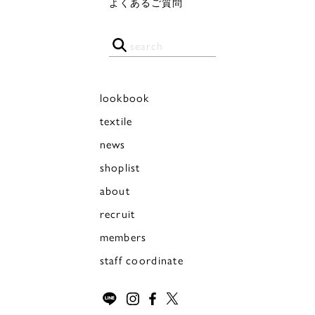
よくあるご質問
lookbook
textile
news
shoplist
about
recruit
members
staff coordinate