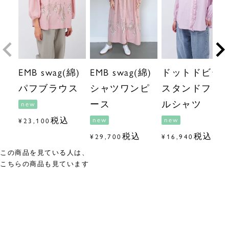
EMB swag(綿)
EMB swag(綿)
ドットドビー
パフブラウス
シャツワンピ
スタンドフリ
ース
ルシャツ
new
税込
new
new
¥
23,100
税込
税込
¥
29,700
¥
16,940
この商品を見ている人は、
こちらの商品も見ています