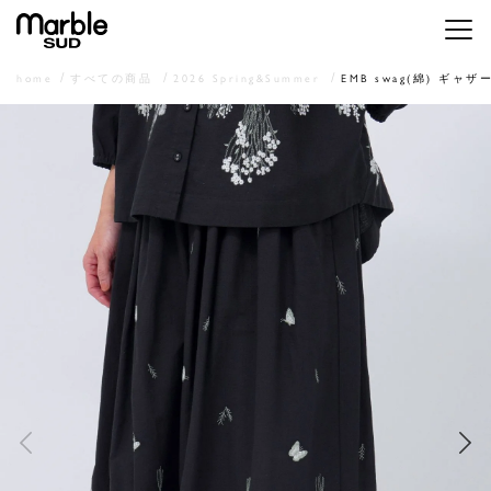
メニ
home
すべての商品
2026 Spring&Summer
EMB swag(綿) ギャ