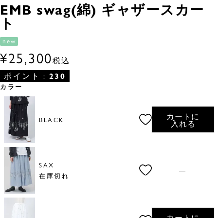
EMB swag(綿) ギャザースカー
ト
new
¥
25,300
税込
ポイント :
230
カラー
カートに
BLACK
入れる
SAX
—
在庫切れ
カートに