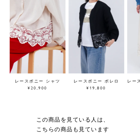
サイズ／FREE
着丈118.5cm、身幅63cm、肩幅62cm
袖丈43cm、裾幅92cm
素材／綿100%、
別地(チュール)ナイロン100%
原産国／中国
商品番号
03FF069055
採寸について
ツ
レースポニー シャツ
レースポニー ボレロ
レー
商品についてのお問い合わせ
¥20,900
¥19,800
ショッピングガイドはこちら
サイズをお悩みの方へ
閉じる
この商品を見ている人は、
こちらの商品も見ています