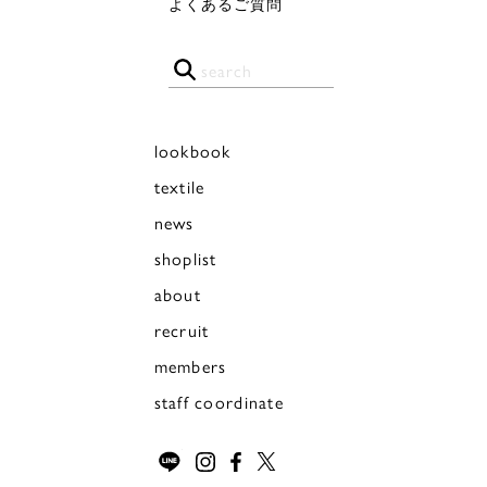
よくあるご質問
lookbook
textile
news
shoplist
about
recruit
members
staff coordinate