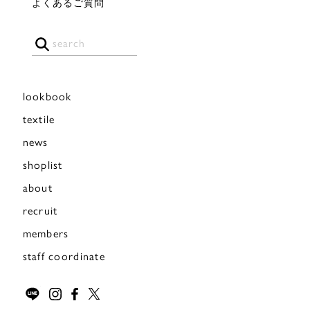
よくあるご質問
lookbook
textile
news
shoplist
about
recruit
members
staff coordinate