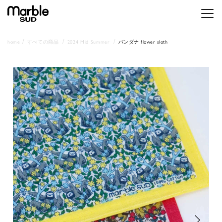
メニ
home
すべての商品
2024 Mid Summer
バンダナ flower sloth