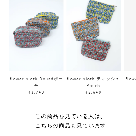
原産国／日本
商品番号
08EM051252
採寸について
商品についてのお問い合わせ
ショッピングガイドはこちら
サイズをお悩みの方へ
閉じる
アマル
flower sloth Roundポー
flower sloth ティッシュ
flo
チ
Pouch
¥3,740
¥2,640
この商品を見ている人は、
こちらの商品も見ています