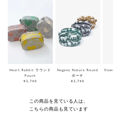
定はできませんのでご了承ください。
■“flower sloth”シリーズは
こちら
サイズ／幅13.5cm、高さ10cm、マチ7cm
素材／綿100%(PVCラミネート)、
(裏地)ナイロン100%
原産国／日本
商品番号
09EM059227
採寸について
ケース
Heart Rabbit ラウンド
Nagano Nature Round
flo
商品についてのお問い合わせ
Pouch
ポーチ
¥3,740
¥3,740
ショッピングガイドはこちら
サイズをお悩みの方へ
閉じる
この商品を見ている人は、
こちらの商品も見ています