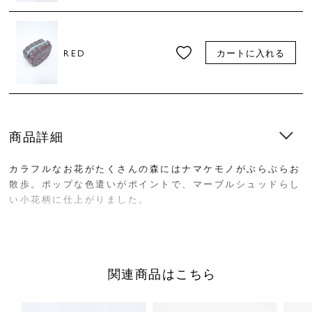
RED
カートに入れる
商品詳細
カラフルなお花がたくさんの森にはナマケモノがぶらぶらお
散歩。ポップな色遣いがポイントで、マーブルシュッドらし
い小花柄に仕上がりました。
ころんとした形が可愛いラウンドポーチ。たっぷりとしたマ
チで物の出し入れがしやすいのが嬉しいポイント。さらに、
便利な内ポケット付きです。表地には持ち運びに安心なラミ
関連商品はこちら
ネート加工を施しました。
※裁断により商品によって柄の出方が異なります。柄のご選