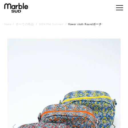
メニ
home
すべての商品
2024 Mid Summer
flower sloth Roundポーチ