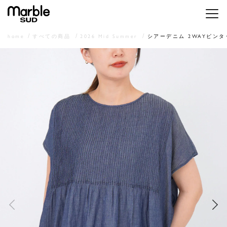
メニ
home
すべての商品
2026 Mid Summer
シアーデニム 2WAYピン