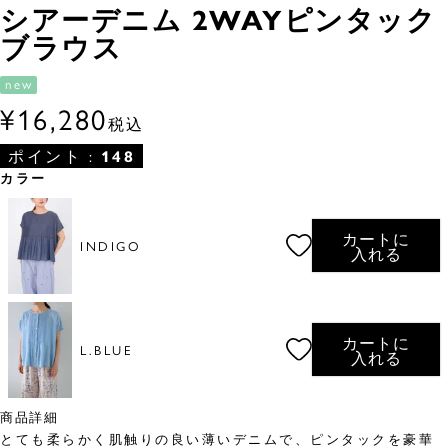
シアーデニム 2WAYピンタック
ブラウス
new
¥
16,280
税込
ポイント :
148
カラー
カートに
INDIGO
入れる
カートに
L.BLUE
入れる
商品詳細
とても柔らかく肌触りの良い薄いデニムで、ピンタックを豪華