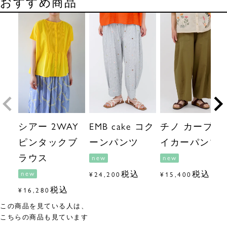
おすすめ商品
シアー 2WAY
EMB cake コク
チノ カーブベ
ピンタックブ
ーンパンツ
イカーパンツ
ラウス
new
new
税込
税込
new
¥
24,200
¥
15,400
税込
¥
16,280
この商品を見ている人は、
こちらの商品も見ています