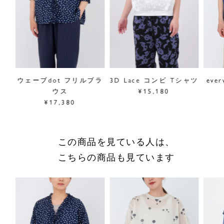
採寸について
商品についてのお問い合わせ
ショッピングガイドはこちら
サイズをお悩みの方へ
ンツ
ウェーブdot フリルブラ
3D Lace コンビ Tシャツ
eve
閉じる
ウス
¥15,180
¥17,380
この商品を見ている人は、
こちらの商品も見ています