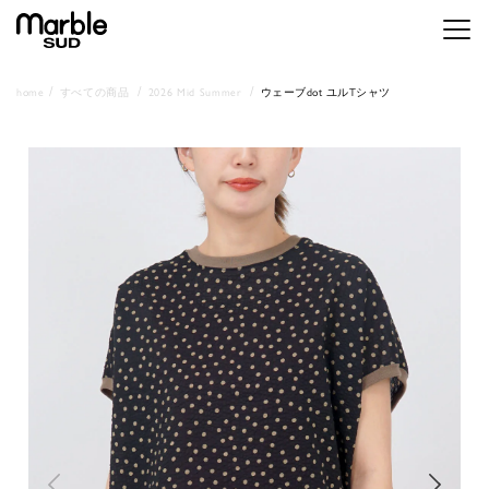
メニ
home
すべての商品
2026 Mid Summer
ウェーブdot ユルTシャツ