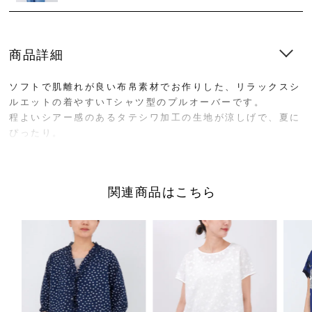
商品詳細
ソフトで肌離れが良い布帛素材でお作りした、リラックスシ
ルエットの着やすいTシャツ型のプルオーバーです。
程よいシアー感のあるタテシワ加工の生地が涼しげで、夏に
ぴったり。
大人っぽいランダムドットの2色展開です。
関連商品はこちら
※生地の風合いを保つため、アイロンのご使用はお控えくだ
さい。
サイズ／FREE
着丈61cm、身幅74cm、肩幅67cm、裾幅66cm
素材／綿100%、(別地)綿100%
原産国／日本
商品番号
05GM043131