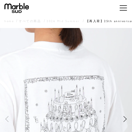
メニ
home
すべての商品
2026 Mid Summer
【再入荷】25th annivers