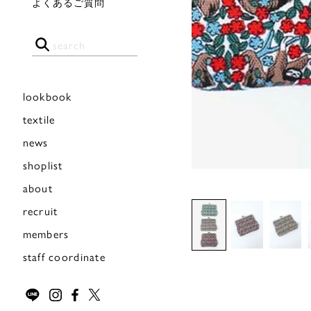
よくあるご質問
lookbook
textile
news
shoplist
about
recruit
members
staff coordinate