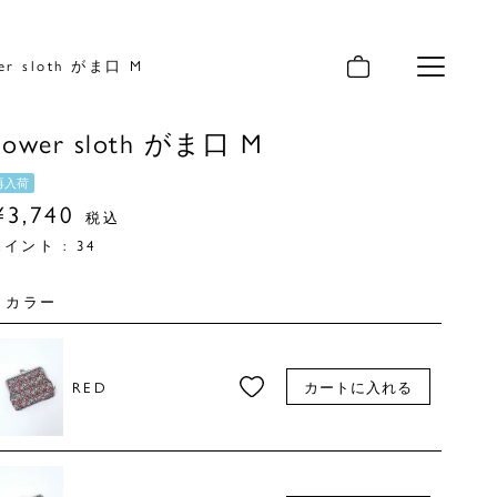
wer sloth がま口 M
メニュー
flower sloth がま口 M
再入荷
¥
3,740
税込
ポイント :
34
カラー
RED
カートに入れる