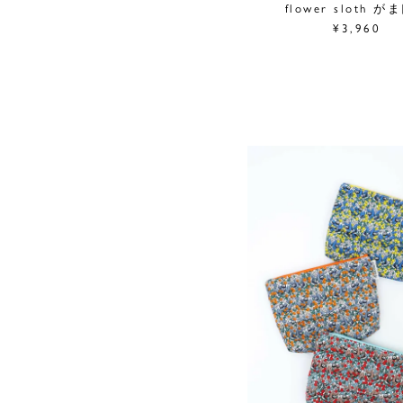
flower sloth が
¥3,960