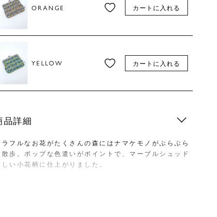
ORANGE
カートに入れる
YELLOW
カートに入れる
商品詳細
カラフルなお花がたくさんの森にはナマケモノがぶらぶら
お散歩。ポップな色遣いがポイントで、マーブルシュッド
らしい小花柄に仕上がりました。
バッグの中にサッと入れて持ち運べる、コンパクトながま
口ポーチ。京都の老舗がま口専門店AYANOKOJIとのコラ
ボ商品です。 京都の工房で職人さんたちの手によって1点