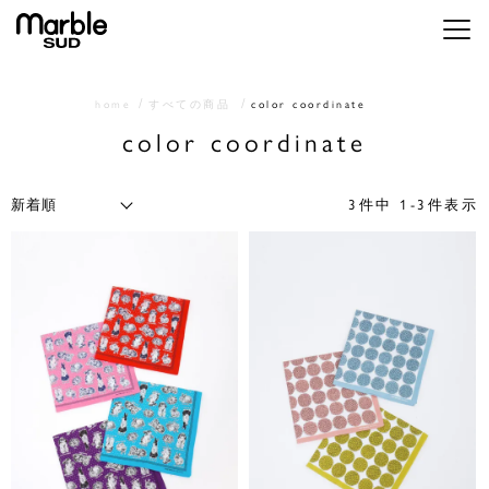
メニ
home
すべての商品
color coordinate
color coordinate
3
件中
1
-
3
件表示