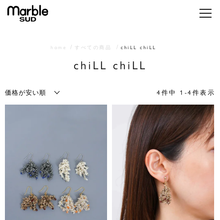
メニ
home
すべての商品
chiLL chiLL
chiLL chiLL
4
件中
1
-
4
件表示