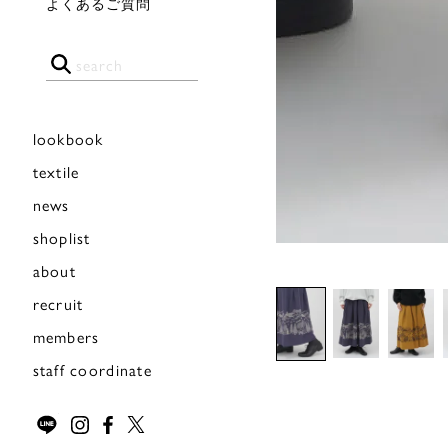
よくあるご質問
lookbook
textile
news
shoplist
about
recruit
members
staff coordinate