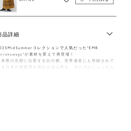
商品詳細
025MidSummerコレクションで人気だった"EMB
hirakawago"が素材を変えて再登場！
岐阜県の北部に位置する白川郷。世界遺産にも登録されて
いる日本の原風景を思わせる山里を、マーブルシュッドら
しいやさしい刺繍で表現しました。ツキノワグマ、カモシ
カ、鳥、リス、ウサギ、オコジョなどの動物たちと山々に
囲まれた合掌造りが登場します。
ヨーク下に入ったタックが生み出す自然なボリューム感が
美しいフレアスカート。動くたびにふんわりと広がり、刺
繍がさりげなく揺れる女性らしいシルエットに。軽やかな
生地感で季節を問わず着用でき、ニットやカットソーなど
幅広いトップスと好相性です。