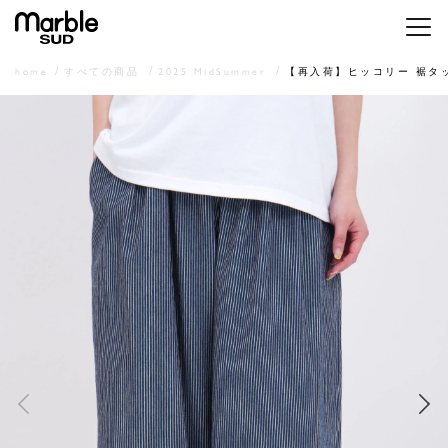
メニ
home
すべての商品
2025 MidSummer
【再入荷】ヒッコリー 裾タ