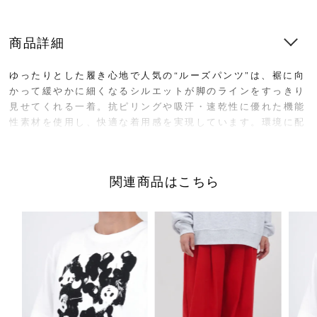
商品詳細
ゆったりとした履き心地で人気の“ルーズパンツ”は、裾に向
かって緩やかに細くなるシルエットが脚のラインをすっきり
見せてくれる一着。抗ピリングや吸汗・速乾性に優れた機能
性素材を使用し、快適な着用感を実現しています。環境に配
慮したリサイクルポリエステル素材を採用しているのもポイ
ント。同素材のブラウスと合わせて、セットアップスタイル
も楽しめます。
関連商品はこちら
サイズ／FREE
着丈87cm、股上33cm、股下54cm ウエスト66cm~最大約
90cm、ヒップ61cm、 裾幅19cm
素材／ポリエステル100%
原産国／日本
商品番号
07FF014170