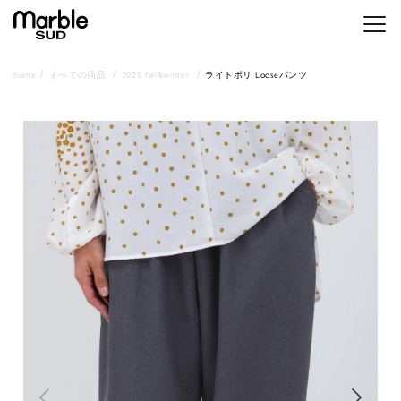
メニ
home
すべての商品
2025 fall&winter
ライトポリ Looseパンツ