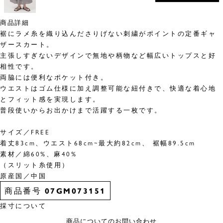
商品詳細
裾にラメ糸を織り込んださりげない刺繍がポイントの定番ギャ
ザースカート。
主張しすぎないデザインで無地や柄物など幅広いトップスと好
相性です。
両脇には便利なポケット付き。
ウエストはゴム仕様に加え調整可能な紐付きで、快適な着心地
とフィット感を実現します。
普段使いからお出かけまで活躍する一枚です。
サイズ／FREE
着丈83cm、ウエスト68cm~最大約82cm、 裾幅89.5cm
素材／綿60%、麻40%
（スリット糸使用）
原産国／中国
商品番号
07GM073151
採寸について
商品についてのお問い合わせ