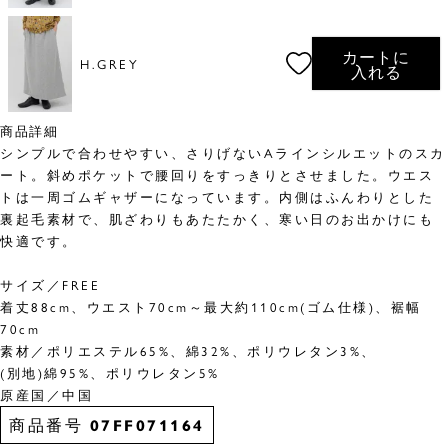
カートに
H.GREY
入れる
商品詳細
シンプルで合わせやすい、さりげないAラインシルエットのスカ
ート。斜めポケットで腰回りをすっきりとさせました。ウエス
トは一周ゴムギャザーになっています。内側はふんわりとした
裏起毛素材で、肌ざわりもあたたかく、寒い日のお出かけにも
快適です。
サイズ／FREE
着丈88cm、ウエスト70cm～最大約110cm(ゴム仕様)、裾幅
70cm
素材／ポリエステル65%、綿32%、ポリウレタン3%、
(別地)綿95%、ポリウレタン5%
原産国／中国
商品番号
07FF071164