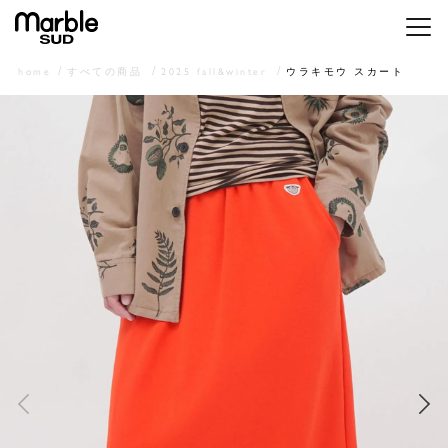
メニ
home
すべての商品
2025 fall&winter
ウラキモウ スカート