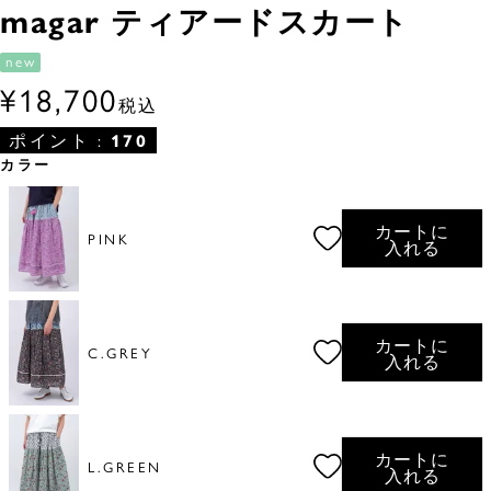
magar ティアードスカート
new
¥
18,700
税込
ポイント :
170
カラー
カートに
PINK
入れる
カートに
C.GREY
入れる
カートに
L.GREEN
入れる