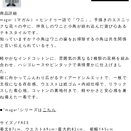
商品詳細
magar（マガル）＝ヒンドゥー語で「ワニ」。手描きのエスニッ
クな花々の中に、仲良しのワニと小鳥が紛れ込んだ遊び心ある
テキスタイルです。
知っていますか？小鳥はワニの歯をお掃除する小鳥は共生関係
と言い伝えられているそう。
軽やかなインドコットンに、雰囲気の異なる2種類の花柄を組み
合わせ、ハシゴレースやピンタックで表情豊かに仕上げまし
た。
裾に向かってふんわり広がるティアードシルエットで、一枚で
主役になる存在感。ウエストは総ゴム＋内紐仕様で、リラック
スした着心地。コットンの裏地付きで、軽やかさと安心感を兼
ね備えた一着です。
■”magar”シリーズは
こちら
サイズ／FREE
着丈87cm、ウエスト69cm~最大約82cm、 裾幅145cm