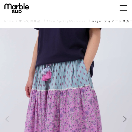
メニ
home
すべての商品
2026 Spring&Summer
magar ティアードスカ