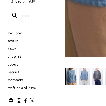
よくあるご質問
lookbook
textile
news
shoplist
about
recruit
members
staff coordinate