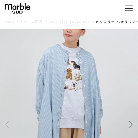
メニ
home
すべての商品
2026 Spring&Summer
ヒッコリー ハオリワン