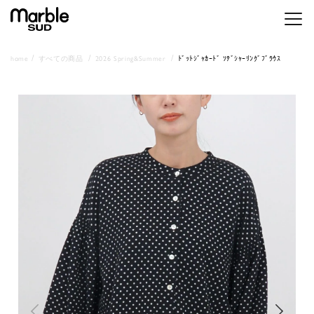
メニ
home
すべての商品
2026 Spring&Summer
ﾄﾞｯﾄｼﾞｬｶｰﾄﾞ ｿﾃﾞｼｬｰﾘﾝｸﾞﾌﾞﾗｳｽ