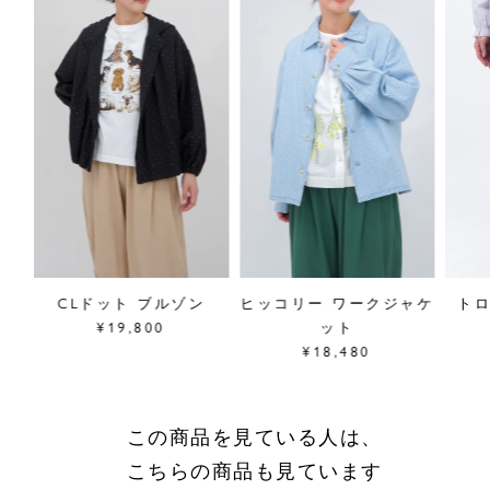
袖丈44.5cm、裾幅64cm
素材／綿85%、ポリエステル15%
原産国／中国
商品番号
02GS073123
採寸について
商品についてのお問い合わせ
ショッピングガイドはこちら
サイズをお悩みの方へ
閉じる
E
CLドット ブルゾン
ヒッコリー ワークジャケ
ト
¥19,800
ット
¥18,480
この商品を見ている人は、
こちらの商品も見ています