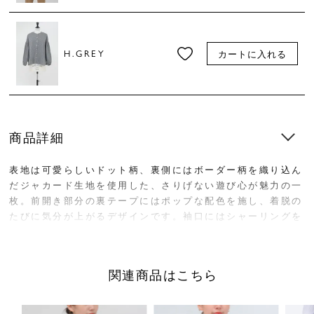
H.GREY
カートに入れる
商品詳細
表地は可愛らしいドット柄、裏側にはボーダー柄を織り込ん
だジャカード生地を使用した、さりげない遊び心が魅力の一
枚。前開き部分の裏テープにはポップな配色を施し、着脱の
たびに気分が上がるデザインです。袖口にはシャーリングを
入れ、ふんわりとした立体感をプラス。袖幅にゆとりがある
ため、インナーを合わせた重ね着もしやすく、季節の変わり
目にも活躍します。
関連商品はこちら
サイズ／FREE
着丈64cm、身幅60cm、肩幅57cm、