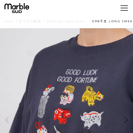
メニ
home
すべての商品
2026 Spring&Summer
EMB干支 LONG SWEA