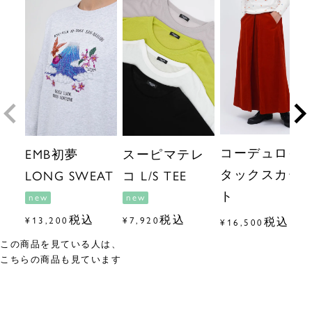
コーデュロイ
EMB初夢
スーピマテレ
タックスカー
LONG SWEAT
コ L/S TEE
ト
new
new
税込
税込
¥
13,200
¥
7,920
税込
¥
16,500
この商品を見ている人は、
こちらの商品も見ています