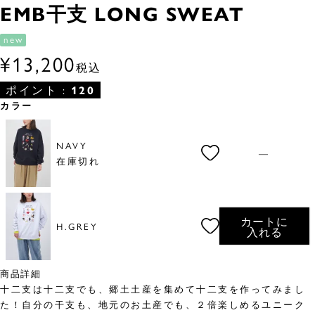
EMB干支 LONG SWEAT
new
¥
13,200
税込
ポイント :
120
カラー
NAVY
—
在庫切れ
カートに
H.GREY
入れる
商品詳細
十二支は十二支でも、郷土土産を集めて十二支を作ってみまし
た！自分の干支も、地元のお土産でも、２倍楽しめるユニーク