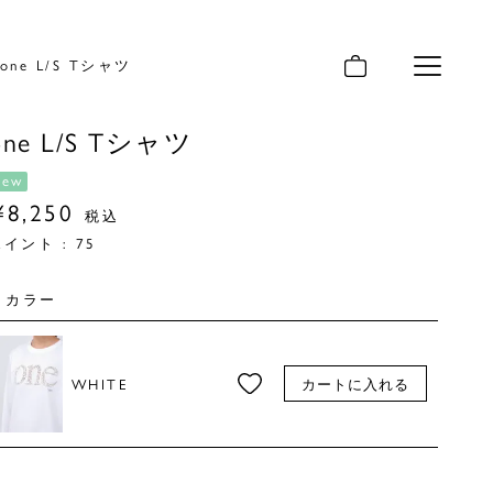
one L/S Tシャツ
メニュー
one L/S Tシャツ
new
¥
8,250
税込
ポイント :
75
カラー
WHITE
カートに入れる