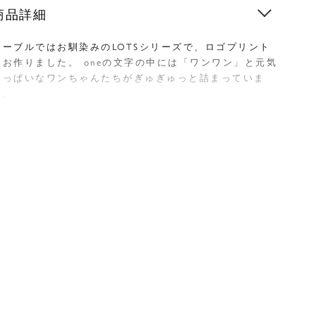
商品詳細
マーブルではお馴染みのLOTSシリーズで、ロゴプリント
をお作りました。 oneの文字の中には「ワンワン」と元気
いっぱいなワンちゃんたちがぎゅぎゅっと詰まっていま
す。
袖や裾は少し長め。ほどよいルーズ感がカジュアルな印象
です。 スタンダードなロングTシャツの形は、パンツにも
スカートにも合わせやすい万能アイテムです。
サイズ／FREE
着丈69cm、身幅52cm、肩幅44cm、袖丈60cm
素材／綿100%
原産国／日本
商品番号
01GS003203
採寸について