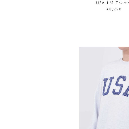
USA L/S Tシ
¥8,250