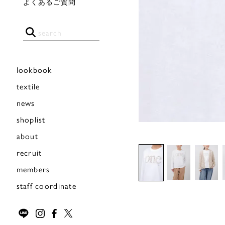
よくあるご質問
lookbook
textile
news
shoplist
about
recruit
members
staff coordinate