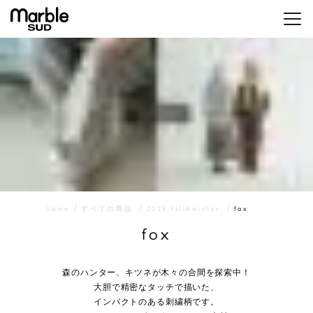
メニ
home
すべての商品
2025 fall&winter
fox
fox
森のハンター、キツネが木々の合間を探索中！
大胆で精密なタッチで描いた、
インパクトのある刺繍柄です。