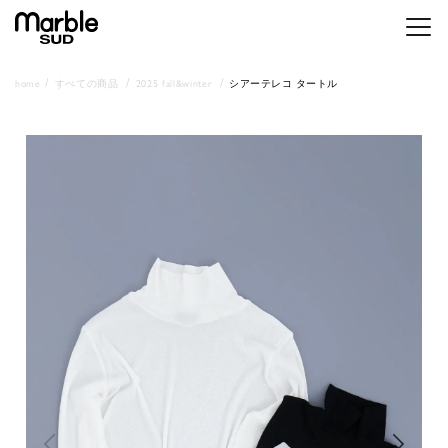
メニ
home
すべての商品
2025 fall&winter
シアーテレコ タートル