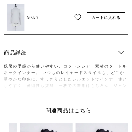
GREY
カートに入れる
商品詳細
残暑の季節から使いやすい、コットンシアー素材のタートル
ネックインナー。 いつものレイヤードスタイルも、どこか
華やかな印象に。すっきりとしたシルエットでインナー使い
しやすく、伸縮性も抜群。一枚での着用はもちろん、ジャン
パースカートやワンピースのインナーに合わせる着こなしも
おすすめです。
関連商品はこちら
サイズ／FREE
着丈65cm、身幅44.5cm、肩幅35cm
袖丈60cm、裾幅47cm
素材／綿100%