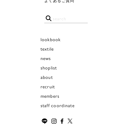
よくあるご質問
lookbook
textile
news
shoplist
about
recruit
members
staff coordinate