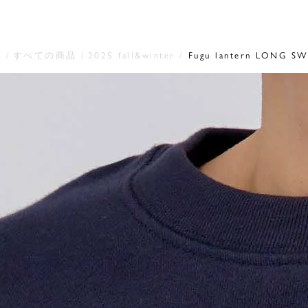
e
すべての商品
2025 fall&winter
Fugu lantern LONG S