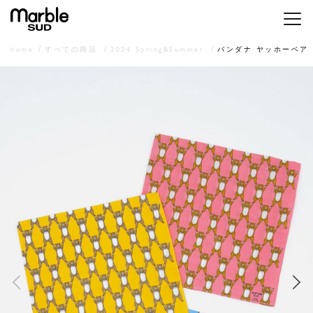
メニ
home
すべての商品
2024 Spring&Summer
バンダナ ヤッホーベア