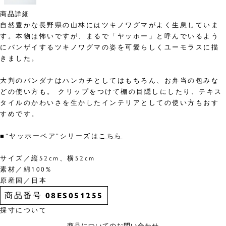
商品詳細
自然豊かな長野県の山林にはツキノワグマがよく生息していま
す。本物は怖いですが、まるで「ヤッホー」と呼んでいるよう
にバンザイするツキノワグマの姿を可愛らしくユーモラスに描
きました。
大判のバンダナはハンカチとしてはもちろん、お弁当の包みな
どの使い方も。 クリップをつけて棚の目隠しにしたり、テキス
タイルのかわいさを生かしたインテリアとしての使い方もおす
すめです。
■“ヤッホーベア”シリーズは
こちら
サイズ／縦52cm、横52cm
素材／綿100%
原産国／日本
商品番号
08ES051255
採寸について
商品についてのお問い合わせ