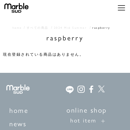
メニ
home
すべての商品
2024 Mid Summer
raspberry
raspberry
現在登録されている商品はありません。
online shop
home
hot item
news